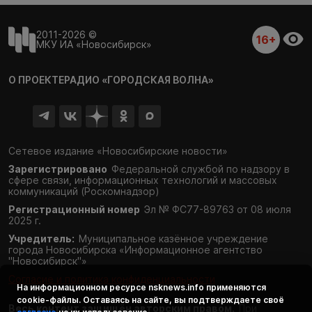
2011-2026 ©
16+
МКУ ИА «Новосибирск»
О ПРОЕКТЕ
РАДИО «ГОРОДСКАЯ ВОЛНА»
Сетевое издание «Новосибирские новости»
Зарегистрировано
Федеральной службой по надзору в
сфере связи,
информационных технологий и массовых
коммуникаций (Роскомнадзор)
Регистрационный номер
Эл № ФС77-89763 от 08 июля
2025 г.
Учредитель:
Муниципальное казённое учреждение
города Новосибирска «Информационное агентство
"Новосибирск"»
Согласие и политика конфиденциальности
На информационном ресурсе
nsknews.info
применяются
cookie-файлы. Оставаясь на сайте, вы подтверждаете своё
Весь контент защищён авторским правом.
При