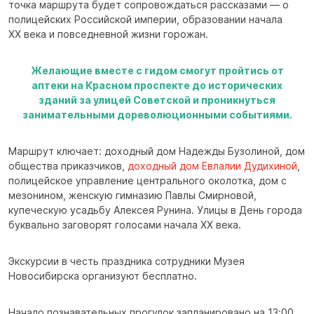
точка маршрута будет сопровождаться рассказами — о
полицейских Российской империи, образовании начала
XX века и повседневной жизни горожан.
Желающие вместе с гидом смогут пройтись от
аптеки на Красном проспекте до исторических
зданий за улицей Советской и проникнуться
занимательными дореволюционными событиями.
Маршрут ключает: доходный дом Надежды Бузолиной, дом
общества приказчиков,
доходный дом Евлалии Дудихиной
,
полицейское управление центрального околотка, дом с
мезонином, женскую гимназию Павлы Смирновой,
купеческую усадьбу Алексея Рунина. Улицы в День города
буквально заговорят голосами начала XX века.
Экскурсии в честь праздника сотрудники Музея
Новосибирска организуют бесплатно.
Начало познавательных прогулок запланировано на 13:00,