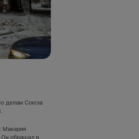
по делам Союза
.
х Макария
. Он обращал в