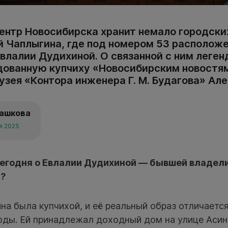
ентр Новосибирска хранит немало городски
ей Чаплыгина, где под номером 53 располож
влалии Дудихиной. О связанной с ним леген
ованную купчиху «Новосибирским новостя
зея «Контора инженера Г. М. Будагова» Але
рашкова
я 2025
сегодня о Евлалии Дудихиной — бывшей владел
а?
а была купчихой, и её реальный образ отличается 
оды. Ей принадлежал доходный дом на улице Асин