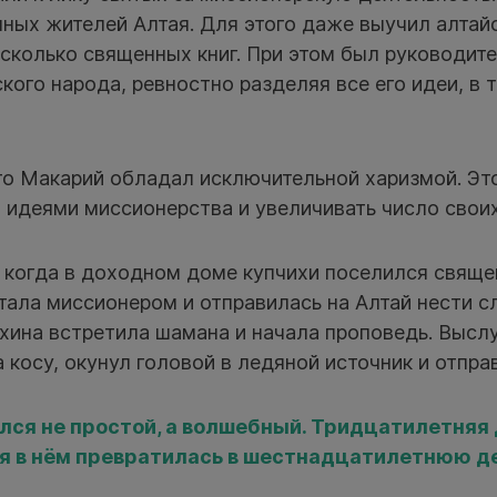
ных жителей Алтая. Для этого даже выучил алтайс
есколько священных книг. При этом был руководит
кого народа, ревностно разделяя все его идеи, в 
что Макарий обладал исключительной харизмой. Эт
 идеями миссионерства и увеличивать число свои
 когда в доходном доме купчихи поселился свяще
стала миссионером и отправилась на Алтай нести с
хина встретила шамана и начала проповедь. Высл
а косу, окунул головой в ледяной источник и отпра
лся не простой, а волшебный. Тридцатилетняя
я в нём превратилась в шестнадцатилетнюю д