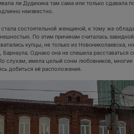
ивала ли Дудихина там сама или только сдавала 
одлинно неизвестно.
а стала состоятельной женщиной, к тому же облад
нешностью. По этим причинам считалась завидной
ватались купцы, не только из Новониколаевска, но
 Барнаула. Однако она не спешила расставаться с
По слухам, имела целый сонм любовников, многие 
ясь добиться её расположения.