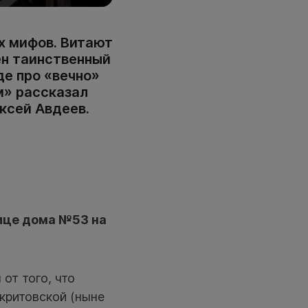
х мифов. Витают
ен таинственный
де про «вечно»
м» рассказал
ксей Авдеев.
ице дома №53 на
от того, что
критовской (ныне