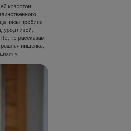
оей красотой
таинственного
гда часы пробили
, уродливой,
 Но, по рассказам
трашная нищенка,
дихину.