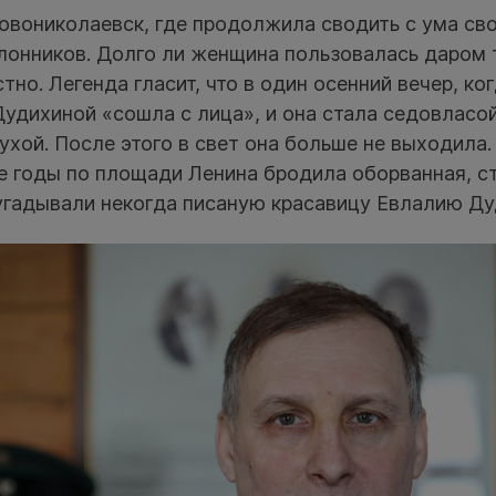
овониколаевск, где продолжила сводить с ума св
лонников. Долго ли женщина пользовалась даром 
стно. Легенда гласит, что в один осенний вечер, ко
Дудихиной «сошла с лица», и она стала седовласой
хой. После этого в свет она больше не выходила.
-е годы по площади Ленина бродила оборванная, с
угадывали некогда писаную красавицу Евлалию Ду