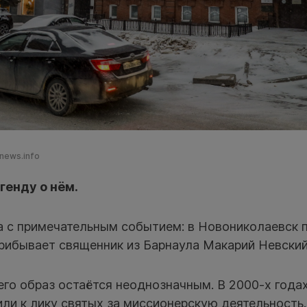
news.info
генду о нём.
а с примечательным событием: в Новониколаевск 
прибывает священник из Барнаула Макарий Невский
его образ остаётся неоднозначным. В 2000-х года
ли к лику святых за миссионерскую деятельность