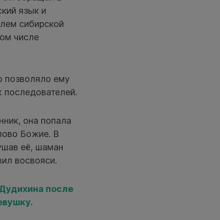
кий язык и
елем сибирской
том числе
о позволяло ему
х последователей.
нник, она попала
лово Божие. В
ушав её, шаман
вил восвояси.
 Дудихина после
евушку.