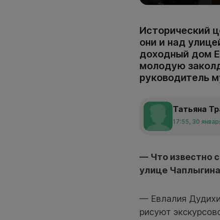
Исторический ц
они и над улиц
доходный дом Е
молодую заколд
руководитель му
Татьяна Т
17:55, 30 январ
— Что известно 
улице Чаплыгин
— Евлалия Дудихин
рисуют экскурсов