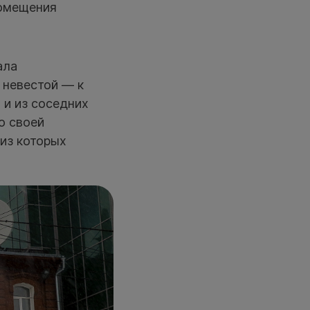
помещения
ала
 невестой — к
 и из соседних
о своей
из которых