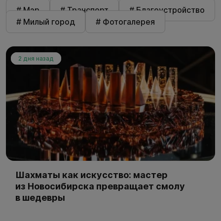
# Мэр
# Транспорт
# Благоустройство
# Милый город
# Фотогалерея
2 дня назад
Шахматы как искусство: мастер
из Новосибирска превращает смолу
в шедевры