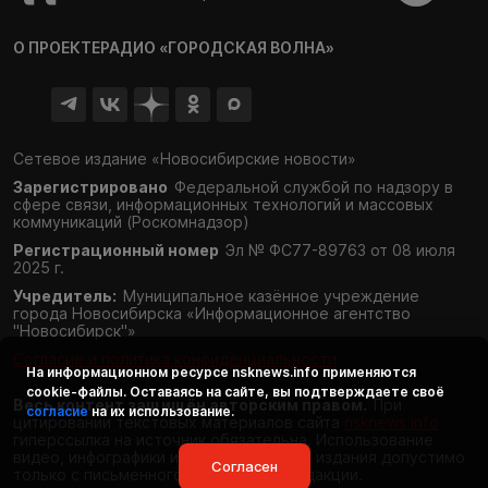
О ПРОЕКТЕ
РАДИО «ГОРОДСКАЯ ВОЛНА»
Сетевое издание «Новосибирские новости»
Зарегистрировано
Федеральной службой по надзору в
сфере связи,
информационных технологий и массовых
коммуникаций (Роскомнадзор)
Регистрационный номер
Эл № ФС77-89763 от 08 июля
2025 г.
Учредитель:
Муниципальное казённое учреждение
города Новосибирска «Информационное агентство
"Новосибирск"»
Согласие и политика конфиденциальности
На информационном ресурсе
nsknews.info
применяются
cookie-файлы. Оставаясь на сайте, вы подтверждаете своё
Весь контент защищён авторским правом.
При
согласие
на их использование.
цитировании текстовых материалов сайта
nsknews.info
гиперссылка на источник обязательна. Использование
видео, инфографики и фотоматериалов издания допустимо
Согласен
только с письменного разрешения редакции.