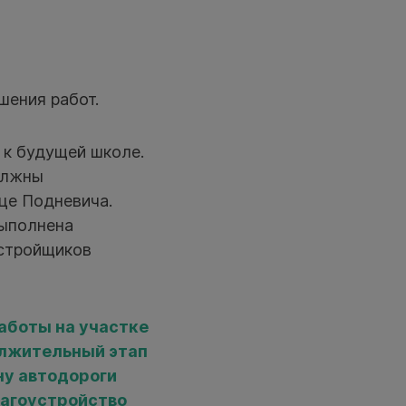
шения работ.
 к будущей школе.
должны
це Подневича.
выполнена
астройщиков
аботы на участке
олжительный этап
ну автодороги
лагоустройство