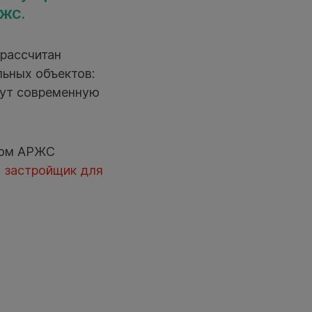
РЖС.
рассчитан
льных объектов:
дут современную
нном АРЖС
 застройщик для