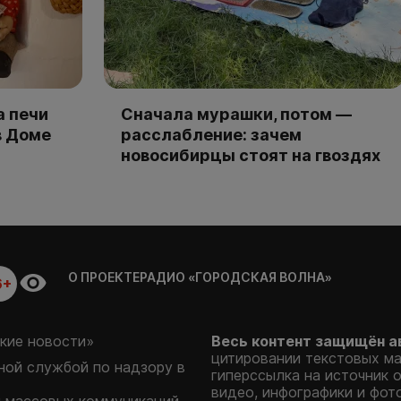
а печи
Сначала мурашки, потом —
в Доме
расслабление: зачем
новосибирцы стоят на гвоздях
О ПРОЕКТЕ
РАДИО «ГОРОДСКАЯ ВОЛНА»
6+
кие новости»
Весь контент защищён а
цитировании текстовых м
ой службой по надзору в
гиперссылка на источник 
видео, инфографики и фот