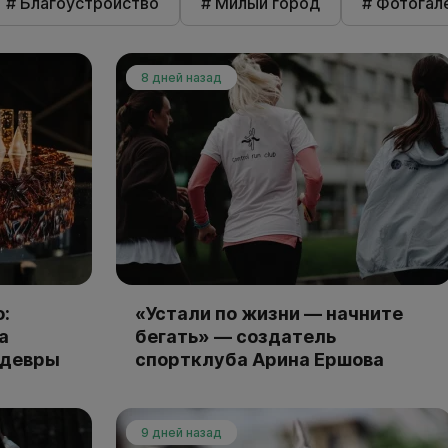
# Благоустройство
# Милый город
# Фотогал
8 дней назад
:
«Устали по жизни — начните
а
бегать» — создатель
едевры
спортклуба Арина Ершова
9 дней назад