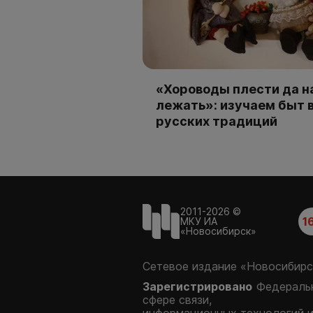
«Хороводы плести да н
лежать»: изучаем быт 
русских традиций
2011-2026 ©
1
МКУ ИА
«Новосибирск»
Сетевое издание «Новосибирс
Зарегистрировано
Федеральн
сфере связи,