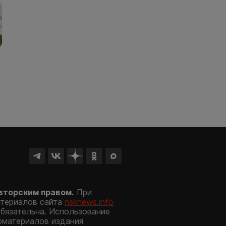
вторским правом.
При
атериалов сайта
nsknews.info
обязательна. Использование
оматериалов издания