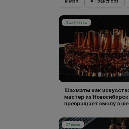
# Мэр
# Транспорт
3 дня назад
Шахматы как искусство
мастер из Новосибирск
превращает смолу в ш
27 июля