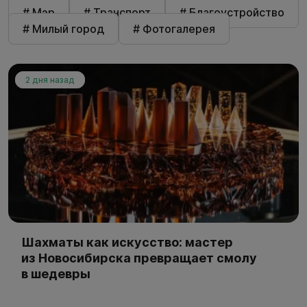
# Мэр
# Транспорт
# Благоустройство
# Милый город
# Фотогалерея
2 дня назад
Шахматы как искусство: мастер
из Новосибирска превращает смолу
в шедевры