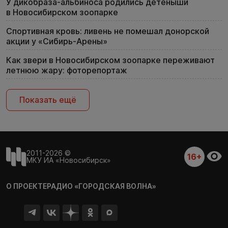
У дикобраза-альбиноса родились детёныши
в Новосибирском зоопарке
Спортивная кровь: ливень не помешал донорской
акции у «Сибирь-Арены»
Как звери в Новосибирском зоопарке переживают
летнюю жару: фоторепортаж
Показать ещё
2011-2026 ©
16+
МКУ ИА «Новосибирск»
О ПРОЕКТЕ
РАДИО «ГОРОДСКАЯ ВОЛНА»