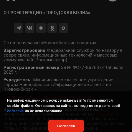
О ПРОЕКТЕ
РАДИО «ГОРОДСКАЯ ВОЛНА»
Сетевое издание «Новосибирские новости»
Зарегистрировано
Федеральной службой по надзору в
сфере связи,
информационных технологий и массовых
коммуникаций (Роскомнадзор)
Регистрационный номер
Эл № ФС77-89763 от 08 июля
2025 г.
Учредитель:
Муниципальное казённое учреждение
города Новосибирска «Информационное агентство
"Новосибирск"»
Согласие и политика конфиденциальности
На информационном ресурсе
nsknews.info
применяются
cookie-файлы. Оставаясь на сайте, вы подтверждаете своё
Весь контент защищён авторским правом.
При
согласие
на их использование.
цитировании текстовых материалов сайта
nsknews.info
гиперссылка на источник обязательна. Использование
видео, инфографики и фотоматериалов издания допустимо
Согласен
только с письменного разрешения редакции.