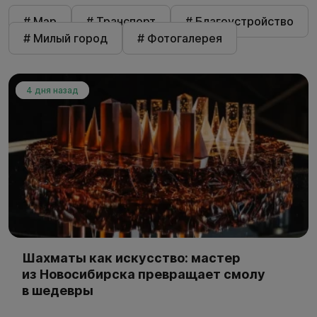
# Мэр
# Транспорт
# Благоустройство
# Милый город
# Фотогалерея
4 дня назад
Шахматы как искусство: мастер
из Новосибирска превращает смолу
в шедевры