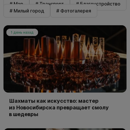
# Мэр
# Транспорт
# Благоустройство
# Милый город
# Фотогалерея
1 день назад
Шахматы как искусство: мастер
из Новосибирска превращает смолу
в шедевры