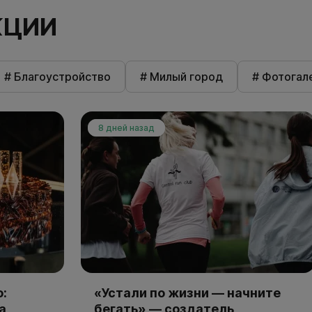
КЦИИ
# Благоустройство
# Милый город
# Фотогал
8 дней назад
:
«Устали по жизни — начните
а
бегать» — создатель