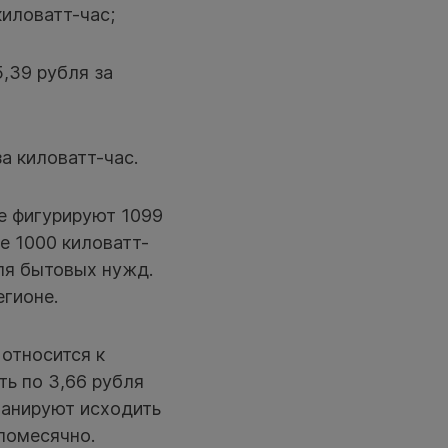
киловатт-час;
,39 рубля за
а киловатт-час.
е фигурируют 1099
е 1000 киловатт-
ля бытовых нужд.
егионе.
относится к
ть по 3,66 рубля
планируют исходить
помесячно.