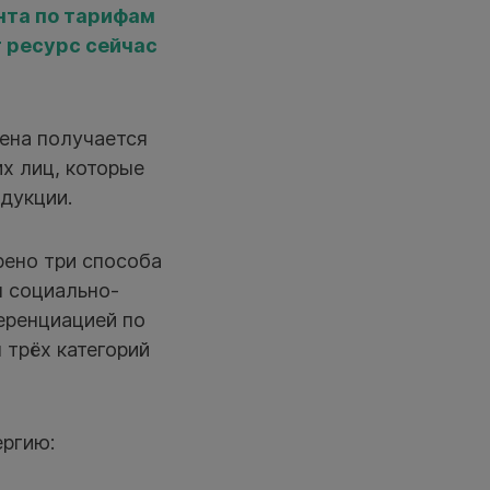
нта по тарифам
 ресурс сейчас
ена получается
х лиц, которые
дукции.
ено три способа
ы социально-
еренциацией по
 трёх категорий
ергию: