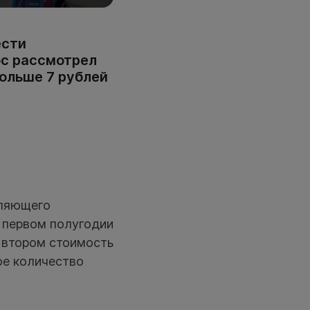
ести
ос рассмотрел
больше 7 рублей
вляющего
В первом полугодии
о втором стоимость
ое количество