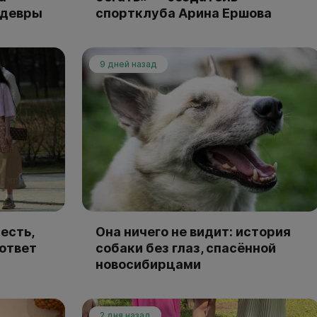
едевры
спортклуба Арина Ершова
9 дней назад
есть,
Она ничего не видит: история
 ответ
собаки без глаз, спасённой
новосибирцами
2 дня назад