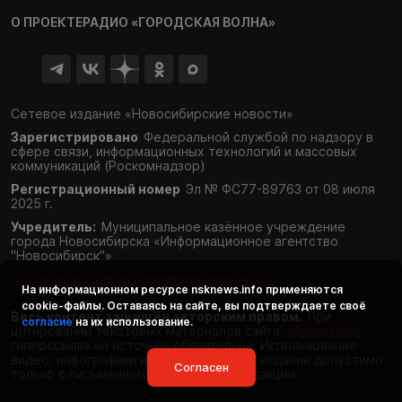
О ПРОЕКТЕ
РАДИО «ГОРОДСКАЯ ВОЛНА»
Сетевое издание «Новосибирские новости»
Зарегистрировано
Федеральной службой по надзору в
сфере связи,
информационных технологий и массовых
коммуникаций (Роскомнадзор)
Регистрационный номер
Эл № ФС77-89763 от 08 июля
2025 г.
Учредитель:
Муниципальное казённое учреждение
города Новосибирска «Информационное агентство
"Новосибирск"»
Согласие и политика конфиденциальности
На информационном ресурсе
nsknews.info
применяются
cookie-файлы. Оставаясь на сайте, вы подтверждаете своё
Весь контент защищён авторским правом.
При
согласие
на их использование.
цитировании текстовых материалов сайта
nsknews.info
гиперссылка на источник обязательна. Использование
видео, инфографики и фотоматериалов издания допустимо
Согласен
только с письменного разрешения редакции.