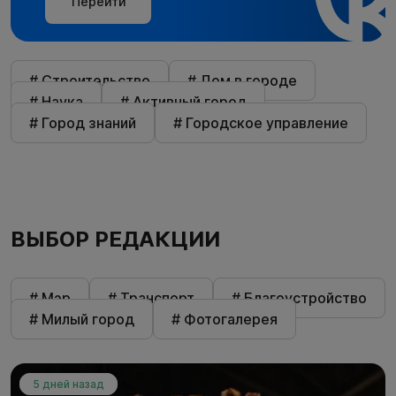
Перейти
# Строительство
# Дом в городе
# Наука
# Активный город
# Город знаний
# Городское управление
ВЫБОР РЕДАКЦИИ
# Мэр
# Транспорт
# Благоустройство
# Милый город
# Фотогалерея
5 дней назад