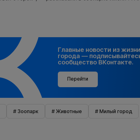
Главные новости из жизн
города — подписывайтесь
сообщество ВКонтакте.
Перейти
# Зоопарк
# Животные
# Милый город