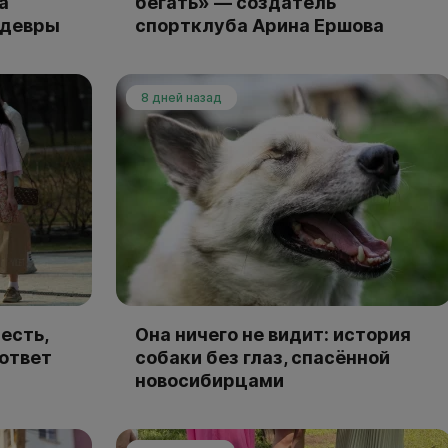
а
бегать» — создатель
едевры
спортклуба Арина Ершова
8 дней назад
есть,
Она ничего не видит: история
 ответ
собаки без глаз, спасённой
новосибирцами