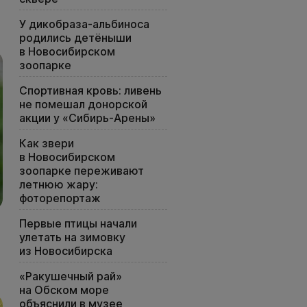
У дикобраза-альбиноса
родились детёныши
в Новосибирском
зоопарке
Спортивная кровь: ливень
не помешал донорской
акции у «Сибирь-Арены»
Как звери
в Новосибирском
зоопарке переживают
летнюю жару:
фоторепортаж
Первые птицы начали
улетать на зимовку
из Новосибирска
«Ракушечный рай»
на Обском море
объяснили в музее