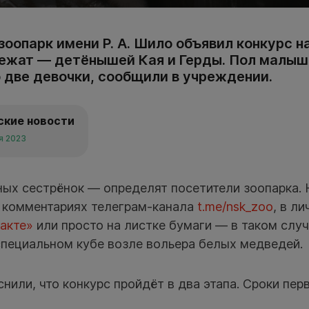
оопарк имени Р. А. Шило объявил конкурс н
ежат — детёнышей Кая и Герды. Пол малыш
о две девочки, сообщили в учреждении.
ские новости
я 2023
ных сестрёнок — определят посетители зоопарка. 
 комментариях телеграм-канала
t.me/nsk_zoo
, в л
акте»
или просто на листке бумаги — в таком случ
специальном кубе возле вольера белых медведей.
нили, что конкурс пройдёт в два этапа. Сроки пер