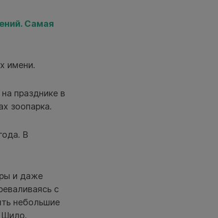
ений. Самая
х имени.
 на празднике в
ах зоопарка.
года. В
ры и даже
реваливаясь с
рыть небольшие
. Шило.