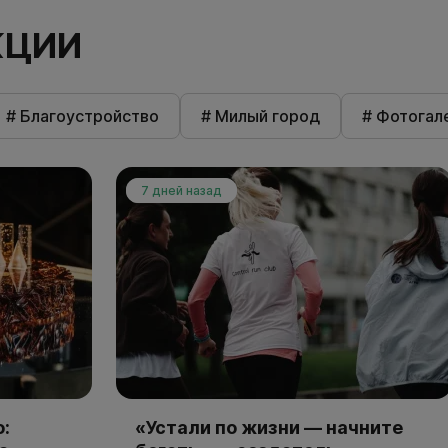
КЦИИ
# Благоустройство
# Милый город
# Фотогал
7 дней назад
:
«Устали по жизни — начните