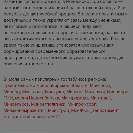
Развитие госпабликов школ в Новосибирской области —
важный шаг в модернизации образовательной среды. Эти
ресурсы делают учебный процесс более интерактивным и
доступным, а также укрепляют связь между учениками,
педагогами и родителями. Учащиеся получают
возможность осваивать теоретические знания, развивать
навыки критического мышления и самовыражения. В наше
время такие инициативы становятся ключевыми для
формирования современного образовательного
пространства, где технологии служат катализатором для
обучения и творчества.
В числе самых популярных госпабликов региона:
Правительство Новосибирской области
,
Минспорт
,
Минобр
,
Минздрав
,
Минкульт
,
Минсоц
,
Миннауки
,
Минцифра
,
ГЖИ
,
мэрия Новосибирска
,
Минприроды
,
Минтранс
,
Минсельхоз
,
Минрегполитики
,
Минпромторг
,
Минэкономразвития
,
Минстрой
,
МинЖКХ
,
Департамент
молодёжной политики НСО
.