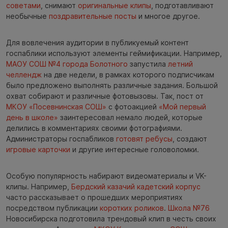
советами
, снимают
оригинальные клипы
, подготавливают
необычные
поздравительные посты
и многое другое.
Для вовлечения аудитории в публикуемый контент
госпаблики используют элементы геймификации. Например,
МАОУ СОШ №4 города Болотного
запустила
летний
челлендж
на две недели, в рамках которого подписчикам
было предложено выполнять различные задания. Большой
охват собирают и различные фотовызовы. Так, пост от
МКОУ «Посевнинская СОШ»
с фотоакцией
«Мой первый
день в школе»
заинтересовал немало людей, которые
делились в комментариях своими фотографиями.
Администраторы госпабликов
готовят ребусы
, создают
игровые карточки
и другие интересные головоломки.
Особую популярность набирают видеоматериалы и VK-
клипы. Например,
Бердский казачий кадетский корпус
часто рассказывает о прошедших мероприятиях
посредством публикации
коротких роликов
.
Школа №76
Новосибирска подготовила трендовый клип в честь своих