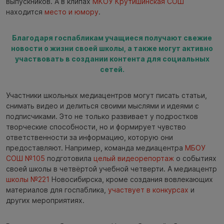
выпускников. А в клипах
МКОУ Крутишинская СОШ
находится
место и юмору
.
Благодаря госпабликам учащиеся получают свежие
новости о жизни своей школы, а также могут активно
участвовать в создании контента для социальных
сетей.
Участники школьных медиацентров могут писать статьи,
снимать видео и делиться своими мыслями и идеями с
подписчиками. Это не только развивает у подростков
творческие способности, но и формирует чувство
ответственности за информацию, которую они
предоставляют. Например, команда медиацентра
МБОУ
СОШ №105
подготовила
целый видеорепортаж
о событиях
своей школы в четвёртой учебной четверти. А медиацентр
школы №221
Новосибирска, кроме создания вовлекающих
материалов для госпаблика,
участвует в конкурсах
и
других мероприятиях.