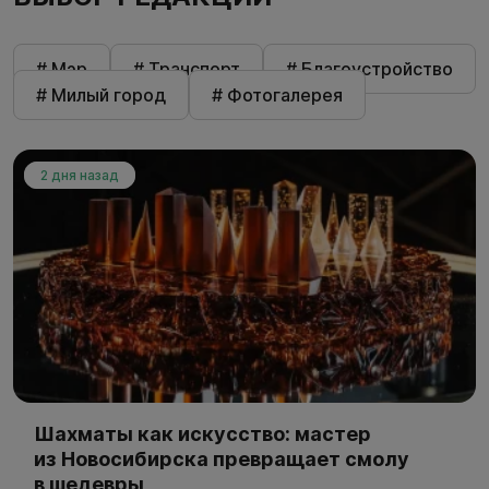
# Мэр
# Транспорт
# Благоустройство
# Милый город
# Фотогалерея
2 дня назад
Шахматы как искусство: мастер
из Новосибирска превращает смолу
в шедевры