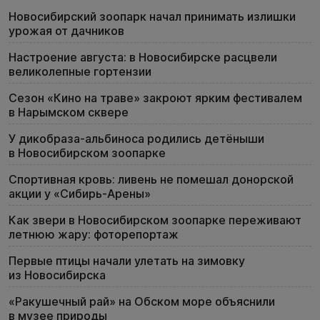
Новосибирский зоопарк начал принимать излишки
урожая от дачников
Настроение августа: в Новосибирске расцвели
великолепные гортензии
Сезон «Кино на траве» закроют ярким фестивалем
в Нарымском сквере
У дикобраза-альбиноса родились детёныши
в Новосибирском зоопарке
Спортивная кровь: ливень не помешал донорской
акции у «Сибирь-Арены»
Как звери в Новосибирском зоопарке переживают
летнюю жару: фоторепортаж
Первые птицы начали улетать на зимовку
из Новосибирска
«Ракушечный рай» на Обском море объяснили
в музее природы