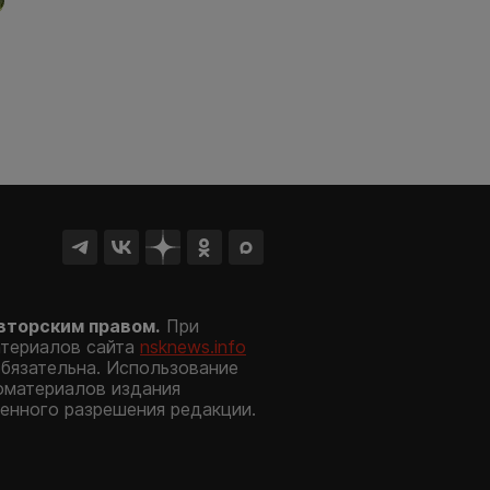
вторским правом.
При
атериалов сайта
nsknews.info
обязательна. Использование
оматериалов издания
енного разрешения редакции.