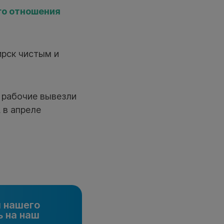
го отношения
ирск чистым и
: рабочие вывезли
 в апреле
и нашего
 на наш