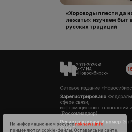
«Хороводы плести да н
лежать»: изучаем быт 
русских традиций
2011-2026 ©
1
МКУ ИА
«Новосибирск»
Сетевое издание «Новосибирс
Зарегистрировано
Федеральн
сфере связи,
информационных технологий 
(Роскомнадзор)
Регистрационный номер
Эл 
На информационном ресурсе
nsknews.info
2025 г.
применяются cookie-файлы. Оставаясь на сайте,