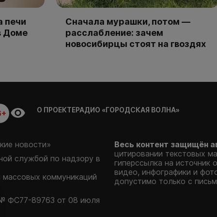
а печи
Сначала мурашки, потом —
в Доме
расслабление: зачем
новосибирцы стоят на гвоздях
О ПРОЕКТЕ
РАДИО «ГОРОДСКАЯ ВОЛНА»
6+
кие новости»
Весь контент защищён а
цитировании текстовых м
ой службой по надзору в
гиперссылка на источник 
видео, инфографики и фот
и массовых коммуникаций
допустимо только с письм
№ ФС77-89763 от 08 июля