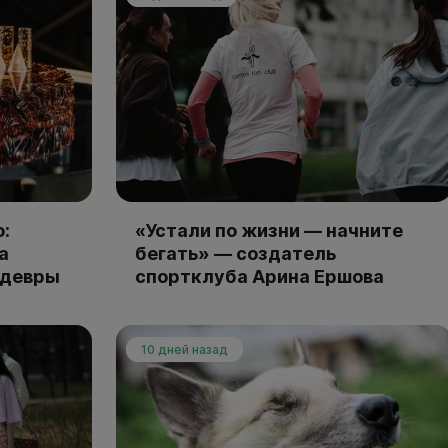
:
«Устали по жизни — начните
а
бегать» — создатель
едевры
спортклуба Арина Ершова
10 дней назад