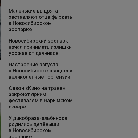
Маленькие выдрята
заставляют отца фыркать
в Новосибирском
зоопарке
Новосибирский зоопарк
начал принимать излишки
урожая от дачников
Настроение августа:
в Новосибирске расцвели
великолепные гортензии
Сезон «Кино на траве»
закроют ярким
фестивалем в Нарымском
сквере
У дикобраза-альбиноса
родились детёныши
в Новосибирском
зоопарке