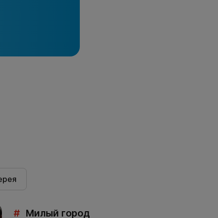
ерея
#
Милый город