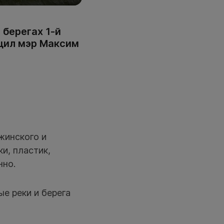
берегах 1-й
бщил мэр Максим
жинского и
ки, пластик,
нно.
е реки и берега