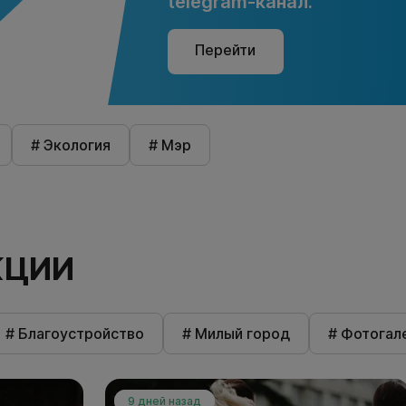
telegram-канал.
Перейти
# Экология
# Мэр
КЦИИ
# Благоустройство
# Милый город
# Фотогал
9 дней назад