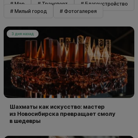
# Мэр
# Транспорт
# Благоустройство
# Милый город
# Фотогалерея
3 дня назад
Шахматы как искусство: мастер
из Новосибирска превращает смолу
в шедевры