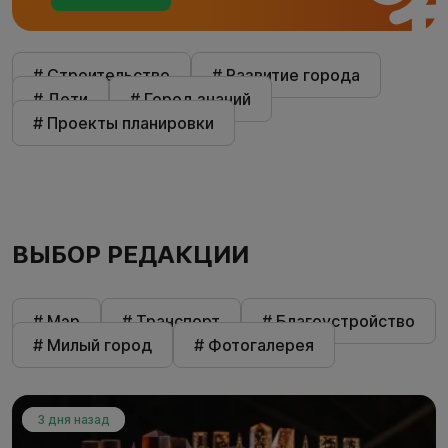
# Строительство
# Развитие города
# Дети
# Город знаний
# Проекты планировки
ВЫБОР РЕДАКЦИИ
# Мэр
# Транспорт
# Благоустройство
# Милый город
# Фотогалерея
3 дня назад