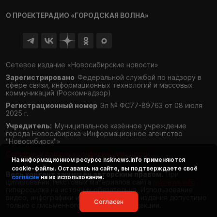
О ПРОЕКТЕ
РАДИО «ГОРОДСКАЯ ВОЛНА»
Сетевое издание «Новосибирские новости»
Зарегистрировано
Федеральной службой по надзору в
сфере связи,
информационных технологий и массовых
коммуникаций (Роскомнадзор)
Регистрационный номер
Эл № ФС77-89763 от 08 июля
2025 г.
Учредитель:
Муниципальное казённое учреждение
города Новосибирска «Информационное агентство
"Новосибирск"»
Согласие и политика конфиденциальности
На информационном ресурсе
nsknews.info
применяются
cookie-файлы. Оставаясь на сайте, вы подтверждаете своё
Весь контент защищён авторским правом.
При
согласие
на их использование.
цитировании текстовых материалов сайта
nsknews.info
гиперссылка на источник обязательна. Использование
видео, инфографики и фотоматериалов издания допустимо
Согласен
только с письменного разрешения редакции.