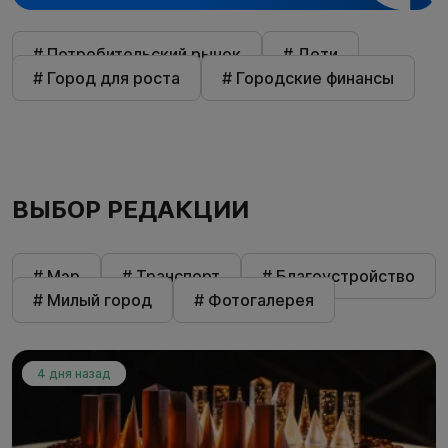
# Потребительский рынок
# Дети
# Город для роста
# Городские финансы
ВЫБОР РЕДАКЦИИ
# Мэр
# Транспорт
# Благоустройство
# Милый город
# Фотогалерея
4 дня назад