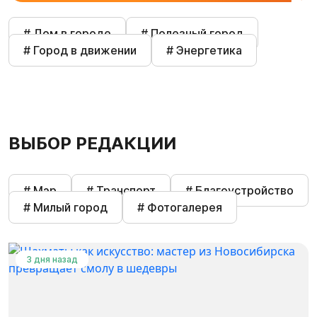
# Дом в городе
# Полезный город
# Город в движении
# Энергетика
ВЫБОР РЕДАКЦИИ
# Мэр
# Транспорт
# Благоустройство
# Милый город
# Фотогалерея
3 дня назад