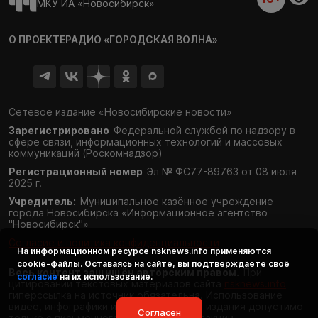
МКУ ИА «Новосибирск»
О ПРОЕКТЕ
РАДИО «ГОРОДСКАЯ ВОЛНА»
Сетевое издание «Новосибирские новости»
Зарегистрировано
Федеральной службой по надзору в
сфере связи,
информационных технологий и массовых
коммуникаций (Роскомнадзор)
Регистрационный номер
Эл № ФС77-89763 от 08 июля
2025 г.
Учредитель:
Муниципальное казённое учреждение
города Новосибирска «Информационное агентство
"Новосибирск"»
Согласие и политика конфиденциальности
На информационном ресурсе
nsknews.info
применяются
cookie-файлы. Оставаясь на сайте, вы подтверждаете своё
Весь контент защищён авторским правом.
При
согласие
на их использование.
цитировании текстовых материалов сайта
nsknews.info
гиперссылка на источник обязательна. Использование
видео, инфографики и фотоматериалов издания допустимо
Согласен
только с письменного разрешения редакции.