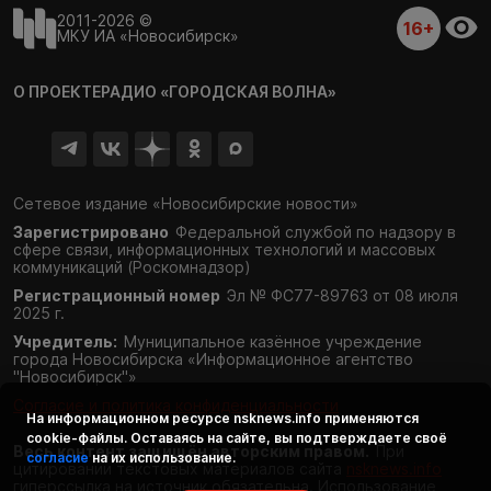
2011-2026 ©
16+
МКУ ИА «Новосибирск»
О ПРОЕКТЕ
РАДИО «ГОРОДСКАЯ ВОЛНА»
Сетевое издание «Новосибирские новости»
Зарегистрировано
Федеральной службой по надзору в
сфере связи,
информационных технологий и массовых
коммуникаций (Роскомнадзор)
Регистрационный номер
Эл № ФС77-89763 от 08 июля
2025 г.
Учредитель:
Муниципальное казённое учреждение
города Новосибирска «Информационное агентство
"Новосибирск"»
Согласие и политика конфиденциальности
На информационном ресурсе
nsknews.info
применяются
cookie-файлы. Оставаясь на сайте, вы подтверждаете своё
Весь контент защищён авторским правом.
При
согласие
на их использование.
цитировании текстовых материалов сайта
nsknews.info
гиперссылка на источник обязательна. Использование