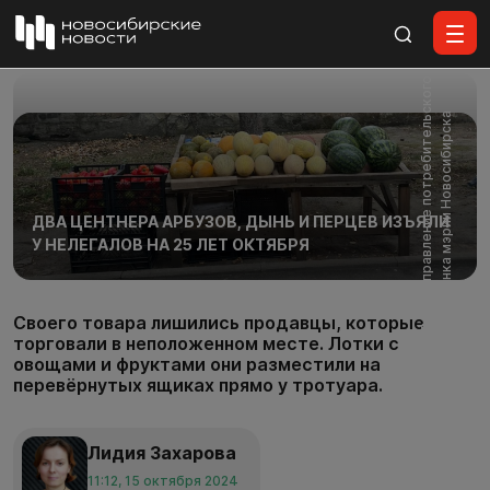
Все материалы
Ф
о
т
о
:
у
п
р
а
в
л
е
н
и
е
п
о
т
р
е
б
и
т
е
л
ь
с
к
о
г
о
р
ы
н
к
а
м
э
р
и
и
Н
о
в
о
с
и
б
и
р
с
к
а
ДВА ЦЕНТНЕРА АРБУЗОВ, ДЫНЬ И ПЕРЦЕВ ИЗЪЯЛИ
У НЕЛЕГАЛОВ НА 25 ЛЕТ ОКТЯБРЯ
Своего товара лишились продавцы, которые
торговали в неположенном месте. Лотки с
овощами и фруктами они разместили на
перевёрнутых ящиках прямо у тротуара.
Лидия Захарова
11:12, 15 октября 2024