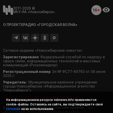
2011-2026 ©
16+
МКУ ИА «Новосибирск»
О ПРОЕКТЕ
РАДИО «ГОРОДСКАЯ ВОЛНА»
Сетевое издание «Новосибирские новости»
Зарегистрировано
Федеральной службой по надзору в
сфере связи,
информационных технологий и массовых
коммуникаций (Роскомнадзор)
Регистрационный номер
Эл № ФС77-89763 от 08 июля
2025 г.
Учредитель:
Муниципальное казённое учреждение
города Новосибирска «Информационное агентство
"Новосибирск"»
Согласие и политика конфиденциальности
На информационном ресурсе
nsknews.info
применяются
cookie-файлы. Оставаясь на сайте, вы подтверждаете своё
Весь контент защищён авторским правом.
При
согласие
на их использование.
цитировании текстовых материалов сайта
nsknews.info