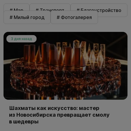
# Мэр
# Транспорт
# Благоустройство
# Милый город
# Фотогалерея
3 дня назад
Шахматы как искусство: мастер
из Новосибирска превращает смолу
в шедевры