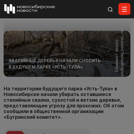
Все материалы
k
С
к
р
и
н
ш
о
т
:
в
и
д
е
о
v
k
.
c
o
m
/
b
u
g
r
i
n
s
k
i
j
_
k
o
m
i
t
e
t
_
n
s
АВАРИЙНЫЕ ДЕРЕВЬЯ НАЧАЛИ СНОСИТЬ
В БУДУЩЕМ ПАРКЕ «УСТЬ-ТУЛА»
На территории будущего парка «Усть-Тула» в
Новосибирске начали убирать оставшиеся
стихийные свалки, сухостой и ветхие деревья,
представляющие угрозу для прохожих. Об этом
сообщили в общественной организации
«Бугринский комитет».