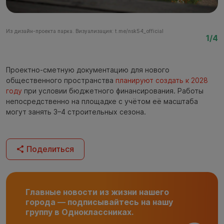
Из дизайн-проекта парка. Визуализация: t.me/nsk54_official
Из
1/4
Проектно-сметную документацию для нового
общественного пространства
планируют создать к 2028
году
при условии бюджетного финансирования. Работы
непосредственно на площадке с учётом её масштаба
могут занять 3–4 строительных сезона.
Поделиться
Главные новости из жизни нашего
города — подписывайтесь на нашу
группу в Одноклассниках.