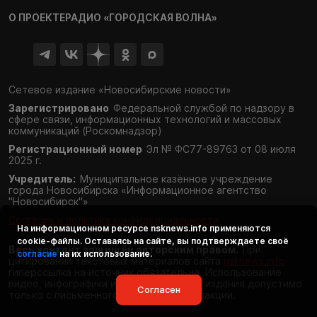
О ПРОЕКТЕ
РАДИО «ГОРОДСКАЯ ВОЛНА»
Сетевое издание «Новосибирские новости»
Зарегистрировано
Федеральной службой по надзору в
сфере связи,
информационных технологий и массовых
коммуникаций (Роскомнадзор)
Регистрационный номер
Эл № ФС77-89763 от 08 июля
2025 г.
Учредитель:
Муниципальное казённое учреждение
города Новосибирска «Информационное агентство
"Новосибирск"»
Согласие и политика конфиденциальности
На информационном ресурсе
nsknews.info
применяются
cookie-файлы. Оставаясь на сайте, вы подтверждаете своё
Весь контент защищён авторским правом.
При
согласие
на их использование.
цитировании текстовых материалов сайта
nsknews.info
гиперссылка на источник обязательна. Использование
видео, инфографики и фотоматериалов издания допустимо
Согласен
только с письменного разрешения редакции.