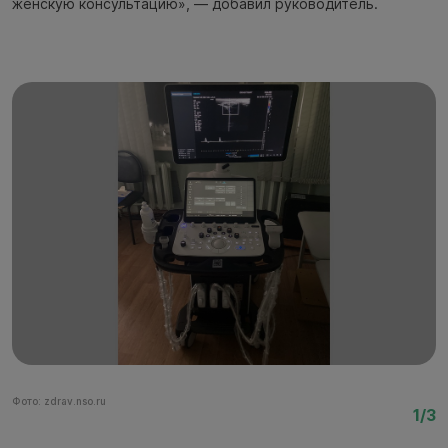
женскую консультацию», — добавил руководитель.
Фото: zdrav.nso.ru
Фо
1/3