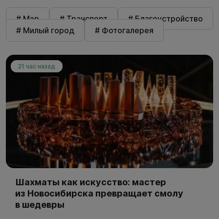
# Мэр
# Транспорт
# Благоустройство
# Милый город
# Фотогалерея
21 час назад
Шахматы как искусство: мастер
из Новосибирска превращает смолу
в шедевры