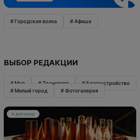
# Городская волна
# Афиша
ВЫБОР РЕДАКЦИИ
# Мэр
# Транспорт
# Благоустройство
# Милый город
# Фотогалерея
4 дня назад