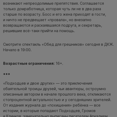
возникают непреодолимые препятствия. Соглашается
только домработница, которая чуть ли не в два раза
старше по возрасту. Босс и его жена приходят в гости,
и ничто не предвещает «провала», но внезапно
возвращаются и раскаявшаяся подруга, и секретарь,
решившие всё-таки прийти на помощь.
Смотрите спектакль «Обед для грешников» сегодня в ДКЖ.
Начало в 19:00.
Возрастные ограничения:
16+.
***
«Подходцев и двое других» — это приключения
обаятельной троицы друзей, чьи авантюры, остроумно
описанные автором в начале прошлого века, откликаются
стопроцентной актуальностью и у сегодняшних зрителей.
От издания журнала до «похищения» ребёнка — все
истории, в которые попадают Подходцев, Громов
и Клинков, замечательно выписаны писателем Аркадием