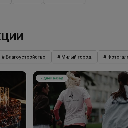
КЦИИ
# Благоустройство
# Милый город
# Фотогал
7 дней назад