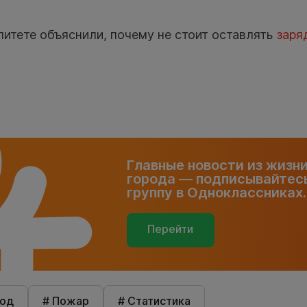
итете объяснили, почему не стоит оставлять
заря
Главные новости из жизн
города — подписывайтесь
группу в Одноклассниках.
Перейти
род
# Пожар
# Статистика