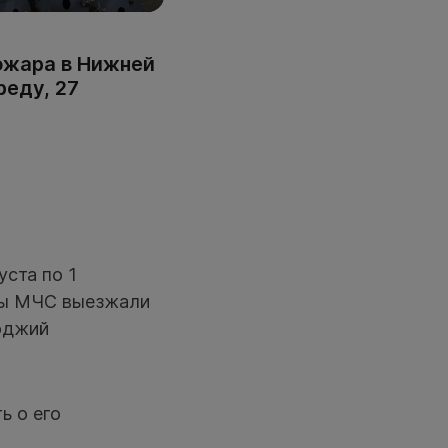
ожара в Нижней
реду, 27
уста по 1
йцы МЧС выезжали
лоджий
ь о его