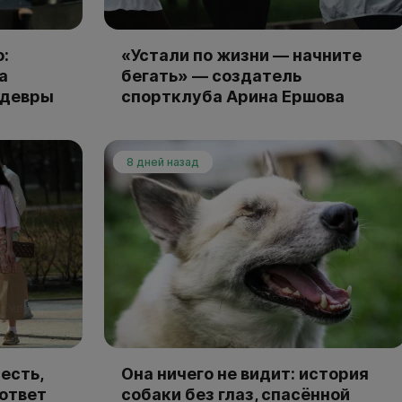
:
«Устали по жизни — начните
а
бегать» — создатель
едевры
спортклуба Арина Ершова
8 дней назад
есть,
Она ничего не видит: история
 ответ
собаки без глаз, спасённой