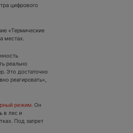
стра цифрового
ние «Термические
а местах.
ённость
ть реально
р. Это достаточно
вно реагировать»,
арный режим
. Он
 в лес и
тках. Под запрет