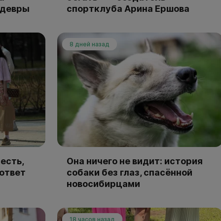
едевры
спортклуба Арина Ершова
8 дней назад
есть,
Она ничего не видит: история
 ответ
собаки без глаз, спасённой
новосибирцами
18 часов назад