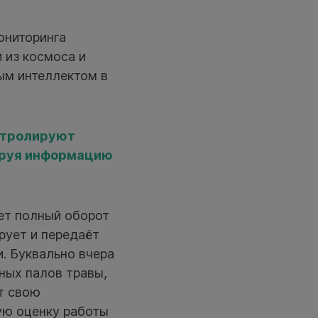
ониторинга
 из космоса и
ым интеллектом в
нтролируют
ируя информацию
ает полный оборот
рует и передаёт
. Буквально вчера
ных палов травы,
т свою
ую оценку работы