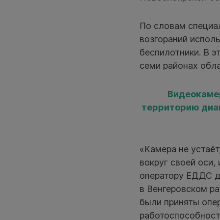
По словам специал
возгораний исполь
беспилотники. В э
семи районах обла
Видеокаме
территорию диа
«Камера не устаёт
вокруг своей оси,
оператору ЕДДС дл
в Венгеровском р
были приняты опе
работоспособност