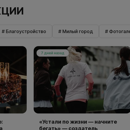
КЦИИ
# Благоустройство
# Милый город
# Фотогал
7 дней назад
:
«Устали по жизни — начните
а
бегать» — создатель