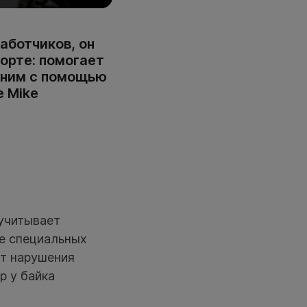
аботчиков, он
орте: помогает
 ним с помощью
e Mike
учитывает
ле специальных
ют нарушения
р у байка