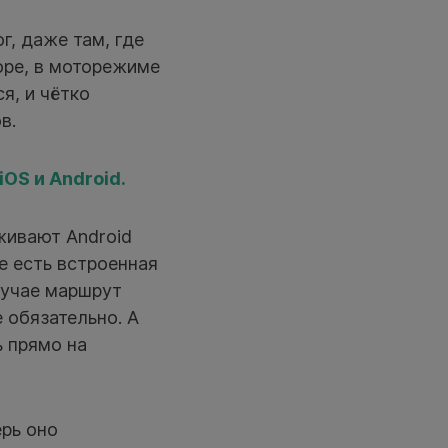
г, даже там, где
оре, в моторежиме
я, и чётко
в.
OS и Android.
живают Android
же есть встроенная
лучае маршрут
 обязательно. А
ь прямо на
рь оно