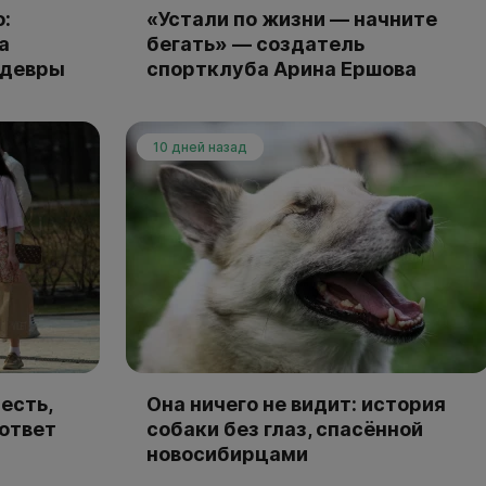
:
«Устали по жизни — начните
а
бегать» — создатель
едевры
спортклуба Арина Ершова
10 дней назад
есть,
Она ничего не видит: история
 ответ
собаки без глаз, спасённой
новосибирцами