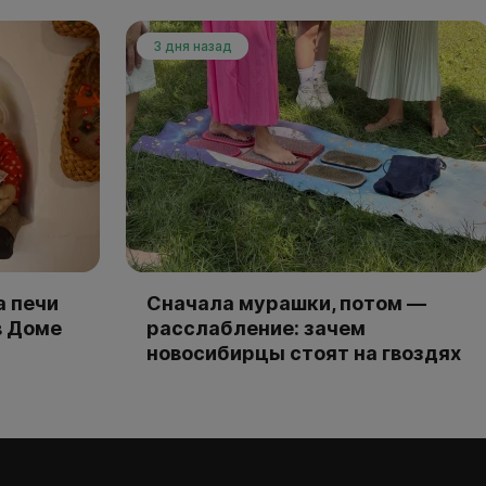
3 дня назад
а печи
Сначала мурашки, потом —
в Доме
расслабление: зачем
новосибирцы стоят на гвоздях