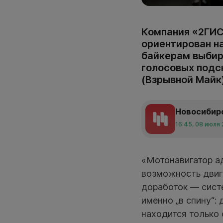
Компания «2ГИС
ориентирован н
байкерам выбир
голосовых подск
(Взрывной Майк)
Новосибир
16:45, 08 июля
«Мотонавигатор а
возможность двига
доработок — сист
именно „в спину“:
находится только 