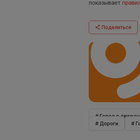
показывает
прави
Поделиться
# Город в движен
# Дороги
# Г