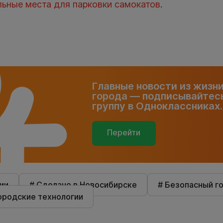
льные места для парковки самокатов
.
Главные новости из жизн
города — подписывайтесь
группу в Одноклассниках.
Перейти
ии
# Сделано в Новосибирске
# Безопасный г
ородские технологии