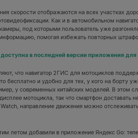
ния скорости отображаются на всех участках доро
отовидеофиксации. Как и в автомобильном навигат
амеры, под которыми пользователь уже разгонялс
 информацию, помогая избежать повторных штрафо
доступна в последней версии приложения для i
ляют, что навигатор 2ГИС для мотоциклов поддер
это бесплатно и удобно для тех, у кого на борту у
ример, у современных китайских моделей. В этом с
дисплее мотоцикла, так что смартфон доставать не
e Watch, направление движения можно отслеживат
тим летом добавили в приложение Яндекс Go: тепе