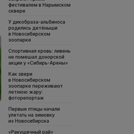
фестивалем в Нарымском
сквере
У дикобраза-альбиноса
родились детёныши
в Новосибирском
зоопарке
Спортивная кровь: ливень
не помешал донорской
акции у «Сибирь-Арены»
Как звери
в Новосибирском
зоопарке переживают
летнюю жару:
фоторепортаж
Первые птицы начали
улетать на зимовку
из Новосибирска
«Ракушечный рай»