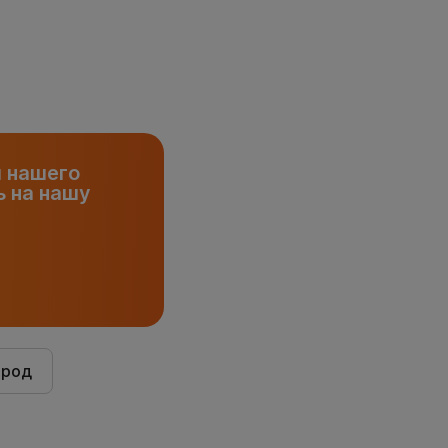
и нашего
 на нашу
ород