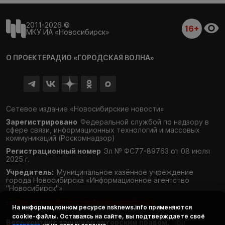
2011-2026 ©
16+
МКУ ИА «Новосибирск»
О ПРОЕКТЕ
РАДИО «ГОРОДСКАЯ ВОЛНА»
Сетевое издание «Новосибирские новости»
Зарегистрировано
Федеральной службой по надзору в
сфере связи,
информационных технологий и массовых
коммуникаций (Роскомнадзор)
Регистрационный номер
Эл № ФС77-89763 от 08 июля
2025 г.
Учредитель:
Муниципальное казённое учреждение
города Новосибирска «Информационное агентство
"Новосибирск"»
Согласие и политика конфиденциальности
На информационном ресурсе
nsknews.info
применяются
cookie-файлы. Оставаясь на сайте, вы подтверждаете своё
Весь контент защищён авторским правом.
При