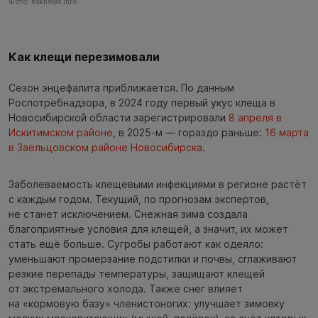
Фото: nsknews.info
Как клещи перезимовали
Сезон энцефалита приближается. По данным
Роспотребнадзора, в 2024 году первый укус клеща в
Новосибирской области зарегистрировали
8 апреля в
Искитимском районе
, в 2025-м — гораздо раньше:
16 марта
в Заельцовском районе Новосибирска
.
Заболеваемость клещевыми инфекциями в регионе растёт
с каждым годом. Текущий, по прогнозам экспертов,
не станет исключением. Снежная зима создала
благоприятные условия для клещей, а значит, их может
стать ещё больше. Сугробы работают как одеяло:
уменьшают промерзание подстилки и почвы, сглаживают
резкие перепады температуры, защищают клещей
от экстремального холода. Также снег влияет
на «кормовую базу» членистоногих: улучшает зимовку