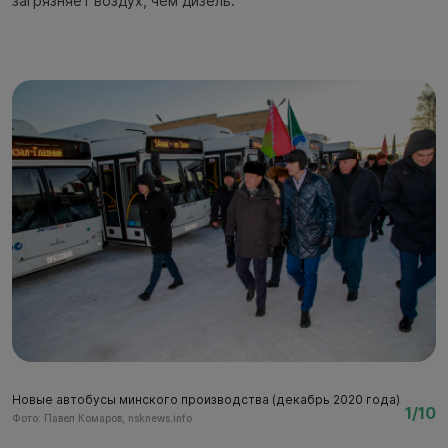
загрязняет воздух, чем дизель.
Новые автобусы минского производства (декабрь 2020 года)
Н
1/10
Фото: Павел Комаров, nsknews.info
Фо