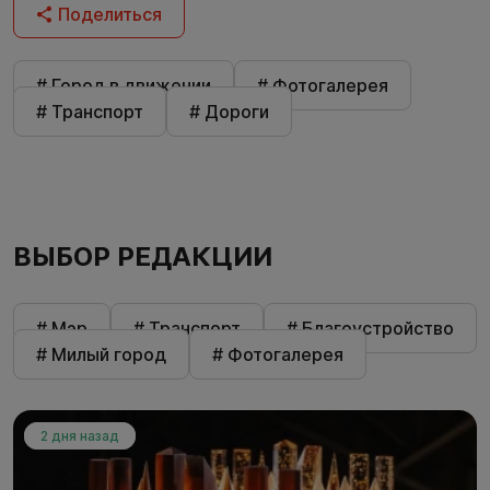
Поделиться
# Город в движении
# Фотогалерея
# Транспорт
# Дороги
ВЫБОР РЕДАКЦИИ
# Мэр
# Транспорт
# Благоустройство
# Милый город
# Фотогалерея
2 дня назад