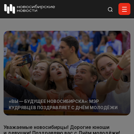
Все материалы
«ВЫ — БУДУЩЕЕ НОВОСИБИРСКА»: МЭР
КУДРЯВЦЕВ ПОЗДРАВЛЯЕТ С ДНЁМ МОЛОДЁЖИ
Уважаемые новосибирцы! Дорогие юноши
и девушки! Поздравляю вас с Днём молодёжи!