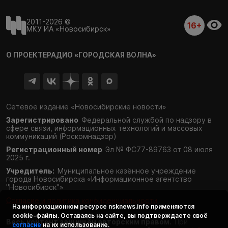
2011-2026 ©
16+
МКУ ИА «Новосибирск»
О ПРОЕКТЕ
РАДИО «ГОРОДСКАЯ ВОЛНА»
Сетевое издание «Новосибирские новости»
Зарегистрировано
Федеральной службой по надзору в
сфере связи,
информационных технологий и массовых
коммуникаций (Роскомнадзор)
Регистрационный номер
Эл № ФС77-89763 от 08 июля
2025 г.
Учредитель:
Муниципальное казённое учреждение
города Новосибирска «Информационное агентство
"Новосибирск"»
Согласие и политика конфиденциальности
На информационном ресурсе
nsknews.info
применяются
cookie-файлы. Оставаясь на сайте, вы подтверждаете своё
Весь контент защищён авторским правом.
При
согласие
на их использование.