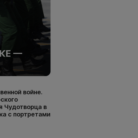
КЕ —
венной войне.
рского
я Чудотворца в
ка с портретами