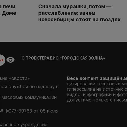
а печи
Сначала мурашки, потом —
в Доме
расслабление: зачем
новосибирцы стоят на гвоздях
О ПРОЕКТЕ
РАДИО «ГОРОДСКАЯ ВОЛНА»
6+
кие новости»
Весь контент защищён а
цитировании текстовых м
ой службой по надзору в
гиперссылка на источник 
видео, инфографики и фот
и массовых коммуникаций
допустимо только с письм
№ ФС77-89763 от 08 июля
казённое учреждение