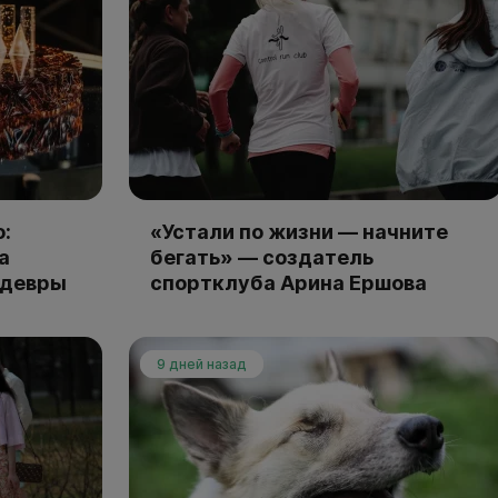
:
«Устали по жизни — начните
а
бегать» — создатель
едевры
спортклуба Арина Ершова
9 дней назад