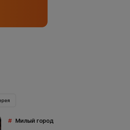
ерея
#
Милый город