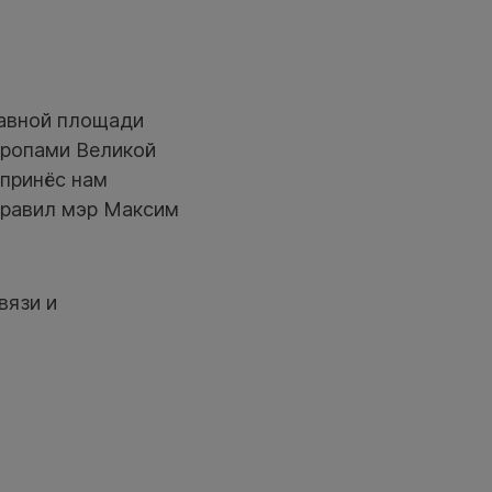
лавной площади
тропами Великой
 принёс нам
дравил мэр Максим
вязи и