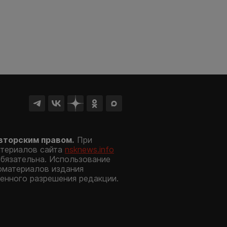
вторским правом.
При
атериалов сайта
nsknews.info
обязательна. Использование
оматериалов издания
енного разрешения редакции.