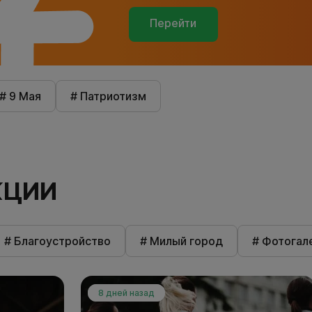
Перейти
# 9 Мая
# Патриотизм
КЦИИ
# Благоустройство
# Милый город
# Фотогал
8 дней назад