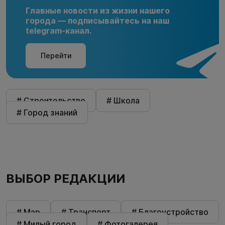
Главные новости из жизни нашего
города — подписывайтесь на наш
telegram-канал.
Перейти
# Строительство
# Школа
# Город знаний
ВЫБОР РЕДАКЦИИ
# Мэр
# Транспорт
# Благоустройство
# Милый город
# Фотогалерея