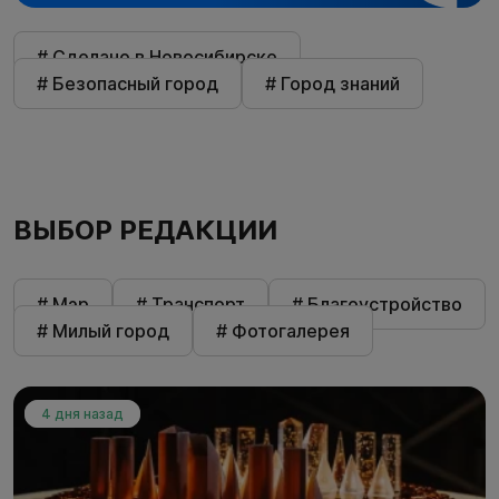
# Сделано в Новосибирске
# Безопасный город
# Город знаний
ВЫБОР РЕДАКЦИИ
# Мэр
# Транспорт
# Благоустройство
# Милый город
# Фотогалерея
4 дня назад