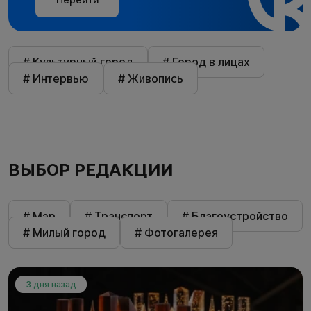
# Культурный город
# Город в лицах
# Интервью
# Живопись
ВЫБОР РЕДАКЦИИ
# Мэр
# Транспорт
# Благоустройство
# Милый город
# Фотогалерея
3 дня назад