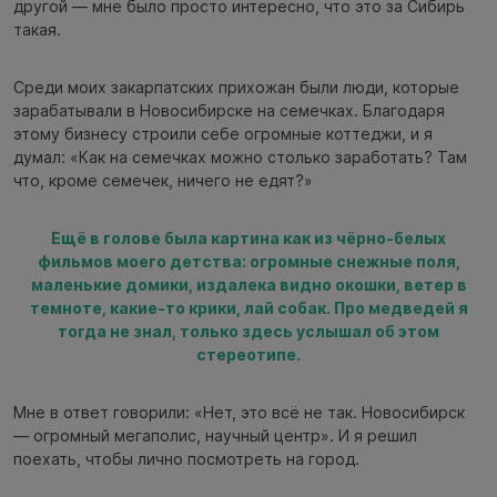
другой — мне было просто интересно, что это за Сибирь
такая.
Среди моих закарпатских прихожан были люди, которые
зарабатывали в Новосибирске на семечках. Благодаря
этому бизнесу строили себе огромные коттеджи, и я
думал: «Как на семечках можно столько заработать? Там
что, кроме семечек, ничего не едят?»
Ещё в голове была картина как из чёрно-белых
фильмов моего детства: огромные снежные поля,
маленькие домики, издалека видно окошки, ветер в
темноте, какие-то крики, лай собак. Про медведей я
тогда не знал, только здесь услышал об этом
стереотипе.
Мне в ответ говорили: «Нет, это всё не так. Новосибирск
— огромный мегаполис, научный центр». И я решил
поехать, чтобы лично посмотреть на город.