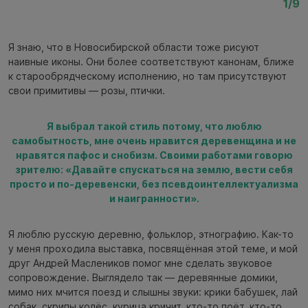
1/9
Я знаю, что в Новосибирской области тоже рисуют
наивные иконы. Они более соответствуют канонам, ближе
к старообрядческому исполнению, но там присутствуют
свои примитивы — розы, птички.
Я выбрал такой стиль потому, что люблю
самобытность, мне очень нравится деревенщина и не
нравятся пафос и снобизм. Своими работами говорю
зрителю: «Давайте спускаться на землю, вести себя
просто и по-деревенски, без псевдоинтеллектуализма
и наигранности».
Я люблю русскую деревню, фольклор, этнографию. Как-то
у меня проходила выставка, посвящённая этой теме, и мой
друг Андрей Маслеников помог мне сделать звуковое
сопровождение. Выглядело так — деревянные домики,
мимо них мчится поезд и слышны звуки: крики бабушек, лай
собак, скрипы колёс, курица кричит, кто-то поёт, кто-то