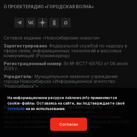
О ПРОЕКТЕ
РАДИО «ГОРОДСКАЯ ВОЛНА»
Сетевое издание «Новосибирские новости»
Зарегистрировано
Федеральной службой по надзору в
сфере связи,
информационных технологий и массовых
коммуникаций (Роскомнадзор)
Регистрационный номер
Эл № ФС77-89763 от 08 июля
2025 г.
Учредитель:
Муниципальное казённое учреждение
города Новосибирска «Информационное агентство
"Новосибирск"»
Согласие и политика конфиденциальности
На информационном ресурсе
nsknews.info
применяются
cookie-файлы. Оставаясь на сайте, вы подтверждаете своё
Весь контент защищён авторским правом.
При
согласие
на их использование.
цитировании текстовых материалов сайта
nsknews.info
гиперссылка на источник обязательна. Использование
видео, инфографики и фотоматериалов издания допустимо
Согласен
только с письменного разрешения редакции.