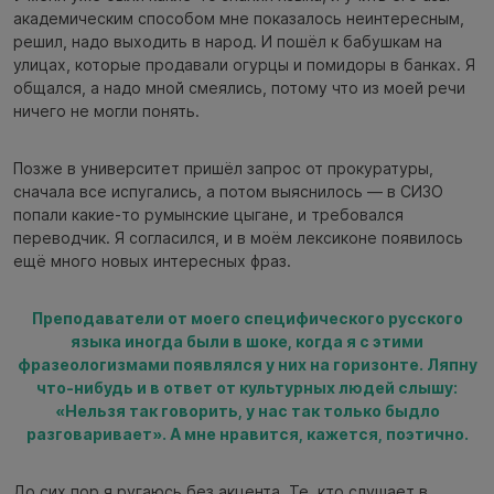
академическим способом мне показалось неинтересным,
решил, надо выходить в народ. И пошёл к бабушкам на
улицах, которые продавали огурцы и помидоры в банках. Я
общался, а надо мной смеялись, потому что из моей речи
ничего не могли понять.
Позже в университет пришёл запрос от прокуратуры,
сначала все испугались, а потом выяснилось — в СИЗО
попали какие-то румынские цыгане, и требовался
переводчик. Я согласился, и в моём лексиконе появилось
ещё много новых интересных фраз.
Преподаватели от моего специфического русского
языка иногда были в шоке, когда я с этими
фразеологизмами появлялся у них на горизонте. Ляпну
что-нибудь и в ответ от культурных людей слышу:
«Нельзя так говорить, у нас так только быдло
разговаривает». А мне нравится, кажется, поэтично.
До сих пор я ругаюсь без акцента. Те, кто слушает в