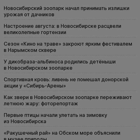
Новосибирский зоопарк начал принимать излишки
урожая от дачников
Настроение августа: в Новосибирске расцвели
великолепные гортензии
Сезон «Кино на траве» закроют ярким фестивалем
в Нарымском сквере
У дикобраза-альбиноса родились детёныши
в Новосибирском зоопарке
Спортивная кровь: ливень не помешал донорской
акции у «Сибирь-Арены»
Как звери в Новосибирском зоопарке переживают
летнюю жару: фоторепортаж
Первые птицы начали улетать на зимовку
из Новосибирска
«Ракушечный рай» на Обском море объяснили
в музее природы