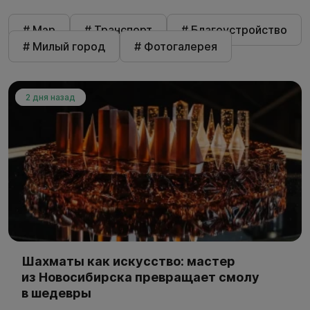
# Мэр
# Транспорт
# Благоустройство
# Милый город
# Фотогалерея
2 дня назад
Шахматы как искусство: мастер
из Новосибирска превращает смолу
в шедевры