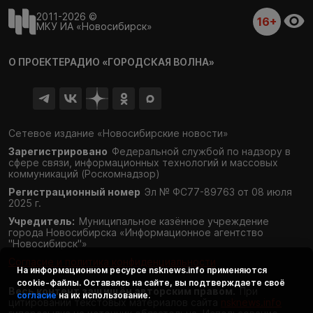
2011-2026 ©
16+
МКУ ИА «Новосибирск»
О ПРОЕКТЕ
РАДИО «ГОРОДСКАЯ ВОЛНА»
Сетевое издание «Новосибирские новости»
Зарегистрировано
Федеральной службой по надзору в
сфере связи,
информационных технологий и массовых
коммуникаций (Роскомнадзор)
Регистрационный номер
Эл № ФС77-89763 от 08 июля
2025 г.
Учредитель:
Муниципальное казённое учреждение
города Новосибирска «Информационное агентство
"Новосибирск"»
Согласие и политика конфиденциальности
На информационном ресурсе
nsknews.info
применяются
cookie-файлы. Оставаясь на сайте, вы подтверждаете своё
Весь контент защищён авторским правом.
При
согласие
на их использование.
цитировании текстовых материалов сайта
nsknews.info