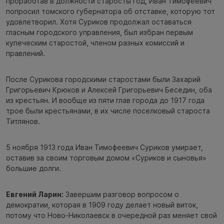
проработав в должности старосты год, Иван Тимофеевич
попросил томского губернатора об отставке, которую тот
удовлетворил. Хотя Суриков продолжал оставаться
гласным городского управления, был избран первым
купеческим старостой, членом разных комиссий и
правлений.
После Сурикова городскими старостами были Захарий
Григорьевич Крюков и Алексей Григорьевич Беседин, оба
из крестьян. И вообще из пяти глав города до 1917 года
трое были крестьянами, в их числе поселковый староста
Титлянов.
5 ноября 1913 года Иван Тимофеевич Суриков умирает,
оставив за своим торговым домом «Суриков и сыновья»
большие долги.
Евгений Ларин:
Завершим разговор вопросом о
демократии, которая в 1909 году делает новый виток,
потому что Ново-Николаевск в очередной раз меняет свой