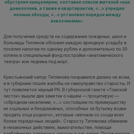
обустроил канцелярию, составил списки жителей «как
домохозяев, а также и квартирантов, <...> учредил
ночные обходы, <...> установил порядок между
извозчиками».
Для получения средств на содержание пожарных, школ и
больницы Титлянов обложил каждую арендную усадьбу в
посёлке налогом по одному рублю и дополнительно по 30
копеек в специальный фонд постройки «анатомического
театра» или ледника под морг.
Крестьянский напор Титлянова понравился далеко не всем,
и в губернию пошли жалобы на самоуправство старосты. И
тут появляется чёрный PR. В губернской газете «Томской
листок» вышли две заметки о нашем — процитирую —
«сбродном населении, <...> состоящем по преимуществу
из ссыльных и бездомовных, способных за бутылку водки
продать отца родного», которые «изгнали со схода всех
более порядочных людей». Старосту Титлянова обвинили
в незаконных действиях, вымогательстве, помощи
разбойникам, различных угрозах и так далее. После потока