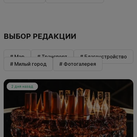
ВЫБОР РЕДАКЦИИ
# Мэр
# Транспорт
# Благоустройство
# Милый город
# Фотогалерея
2 дня назад