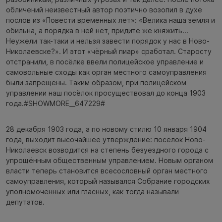
обличений неизвестный автор поэтично возопил в духе
послов из «Повести временных лет»: «Велика наша земля и
обильна, а порядка в ней нет, придите же княжить...
Неужели так-таки и нельзя завести порядок у нас в Ново-
Николаевске?». И этот «чёрный пиар» сработал. Старосту
отстранили, в посёлке ввели полицейское управление и
самовольные сходы как орган местного самоуправления
были запрещены. Таким образом, при полицейском
управлении наш посёлок просуществовал до конца 1903
года.#SHOWMORE__647229#
28 декабря 1903 года, а по новому стилю 10 января 1904
года, выходит высочайшее утверждение: посёлок Ново-
Николаевск возводится на степень безуездного города с
упрощённым общественным управлением. Новым органом
власти теперь становится всесословный орган местного
самоуправления, который назывался Собрание городских
уполномоченных или гласных, как тогда называли
депутатов.