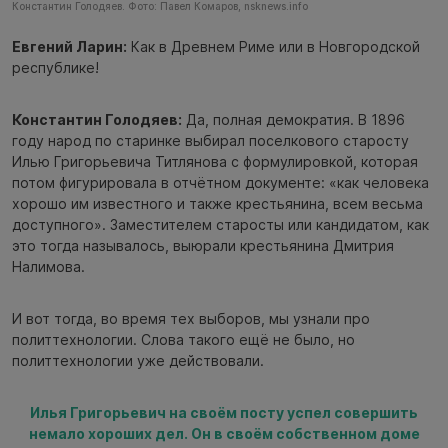
Константин Голодяев. Фото: Павел Комаров, nsknews.info
Евгений Ларин:
Как в Древнем Риме или в Новгородской
республике!
Константин Голодяев:
Да, полная демократия. В 1896
году народ по старинке выбирал поселкового старосту
Илью Григорьевича Титлянова с формулировкой, которая
потом фигурировала в отчётном документе: «как человека
хорошо им известного и также крестьянина, всем весьма
доступного». Заместителем старосты или кандидатом, как
это тогда называлось, выюрали крестьянина Дмитрия
Налимова.
И вот тогда, во время тех выборов, мы узнали про
политтехнологии. Слова такого ещё не было, но
политтехнологии уже действовали.
Илья Григорьевич на своём посту успел совершить
немало хороших дел. Он в своём собственном доме