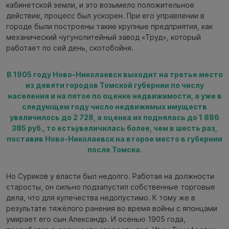
кабинетской земли, и это возымело положительное
действие, процесс был ускорен. При его управлении в
городе были построены такие крупные предприятия, как
механический чугунолитейный завод «Труд», который
работает по сей день, скотобойня.
В 1905 году Ново-Николаевск выходит на третье место
из девяти городов Томской губернии по числу
населения и на пятое по оценке недвижимости, а уже в
следующем году число недвижимых имуществ
увеличилось до 2 728, а оценка их поднялась до 1 886
385 руб., то естьувеличилась более, чем в шесть раз,
поставив Ново-Николаевск на второе место в губернии
после Томска.
Но Суриков у власти был недолго. Работая на должности
старосты, он сильно подзапустил собственные торговые
дела, что для купечества недопустимо. К тому же в
результате тяжёлого ранения во время войны с японцами
умирает его сын Александр. И осенью 1905 года,