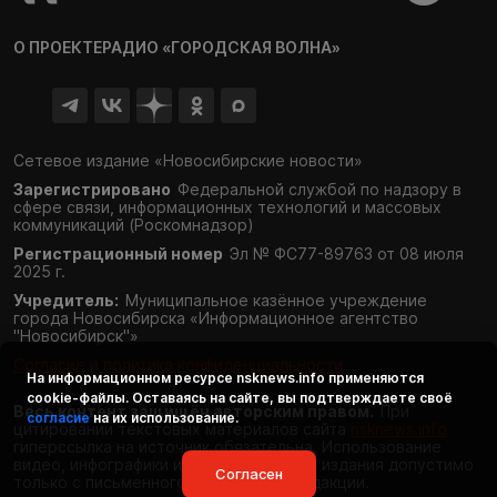
О ПРОЕКТЕ
РАДИО «ГОРОДСКАЯ ВОЛНА»
Сетевое издание «Новосибирские новости»
Зарегистрировано
Федеральной службой по надзору в
сфере связи,
информационных технологий и массовых
коммуникаций (Роскомнадзор)
Регистрационный номер
Эл № ФС77-89763 от 08 июля
2025 г.
Учредитель:
Муниципальное казённое учреждение
города Новосибирска «Информационное агентство
"Новосибирск"»
Согласие и политика конфиденциальности
На информационном ресурсе
nsknews.info
применяются
cookie-файлы. Оставаясь на сайте, вы подтверждаете своё
Весь контент защищён авторским правом.
При
согласие
на их использование.
цитировании текстовых материалов сайта
nsknews.info
гиперссылка на источник обязательна. Использование
видео, инфографики и фотоматериалов издания допустимо
Согласен
только с письменного разрешения редакции.