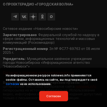
О ПРОЕКТЕ
РАДИО «ГОРОДСКАЯ ВОЛНА»
Сетевое издание «Новосибирские новости»
Зарегистрировано
Федеральной службой по надзору в
сфере связи,
информационных технологий и массовых
коммуникаций (Роскомнадзор)
Регистрационный номер
Эл № ФС77-89763 от 08 июля
2025 г.
Учредитель:
Муниципальное казённое учреждение
города Новосибирска «Информационное агентство
"Новосибирск"»
Согласие и политика конфиденциальности
На информационном ресурсе
nsknews.info
применяются
cookie-файлы. Оставаясь на сайте, вы подтверждаете своё
Весь контент защищён авторским правом.
При
согласие
на их использование.
цитировании текстовых материалов сайта
nsknews.info
гиперссылка на источник обязательна. Использование
видео, инфографики и фотоматериалов издания допустимо
Согласен
только с письменного разрешения редакции.