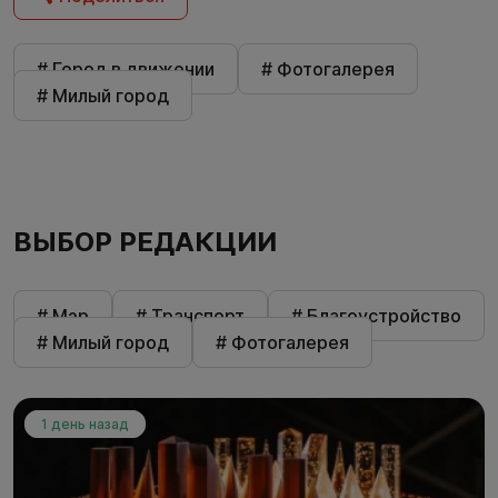
# Город в движении
# Фотогалерея
# Милый город
ВЫБОР РЕДАКЦИИ
# Мэр
# Транспорт
# Благоустройство
# Милый город
# Фотогалерея
1 день назад