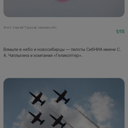
Фото: Сергей Тарасов, nsknews.info
Фо
1/15
Взмыли в небо и новосибирцы — пилоты СибНИА имени С.
А. Чаплыгина и компании «Геликоптер».