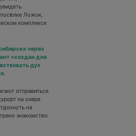
 увидеть
 посёлке Ложок,
ческом комплексе
сибирска через
иант «создан для
увствовать дух
я.
агают отправиться
курорт на озере
тдохнуть на
отрено знакомство