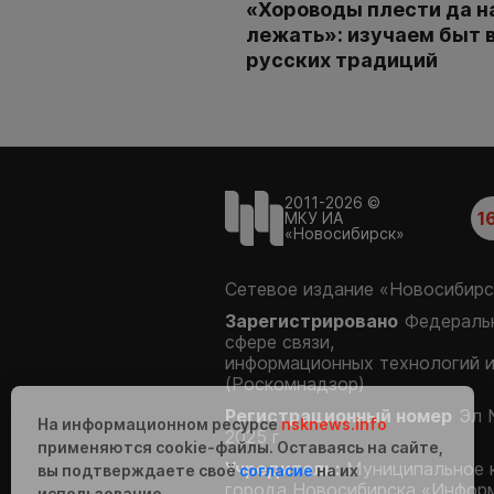
«Хороводы плести да н
лежать»: изучаем быт 
русских традиций
2011-2026 ©
1
МКУ ИА
«Новосибирск»
Сетевое издание «Новосибирс
Зарегистрировано
Федеральн
сфере связи,
информационных технологий 
(Роскомнадзор)
Регистрационный номер
Эл 
На информационном ресурсе
nsknews.info
2025 г.
применяются cookie-файлы. Оставаясь на сайте,
Учредитель:
Муниципальное 
вы подтверждаете своё
согласие
на их
города Новосибирска «Инфор
использование.