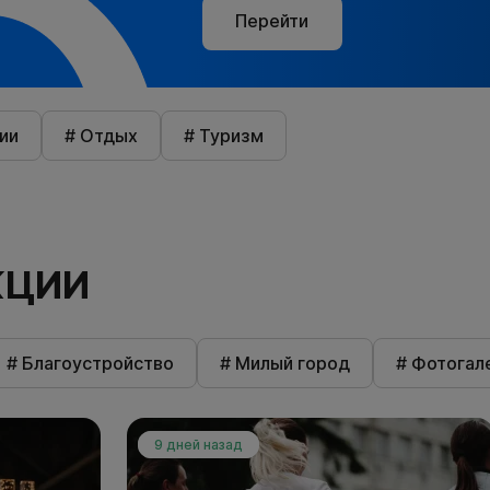
Перейти
ии
# Отдых
# Туризм
КЦИИ
# Благоустройство
# Милый город
# Фотогал
9 дней назад