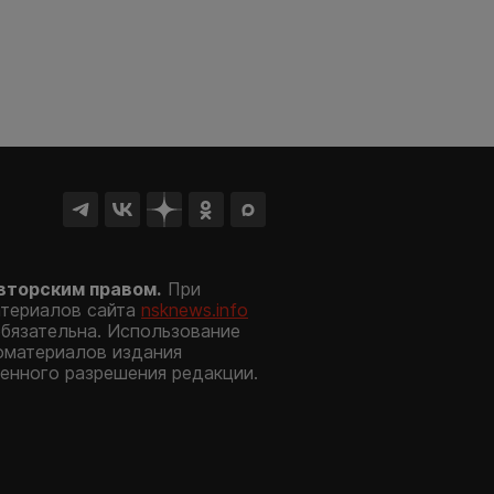
вторским правом.
При
атериалов сайта
nsknews.info
обязательна. Использование
оматериалов издания
енного разрешения редакции.