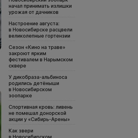
начал принимать излишки
урожая от дачников
Настроение августа:
в Новосибирске расцвели
великолепные гортензии
Сезон «Кино на траве»
закроют ярким
фестивалем в Нарымском
сквере
У дикобраза-альбиноса
родились детёныши
в Новосибирском
зоопарке
Спортивная кровь: ливень
не помешал донорской
акции у «Сибирь-Арены»
Как звери
в Новосибирском