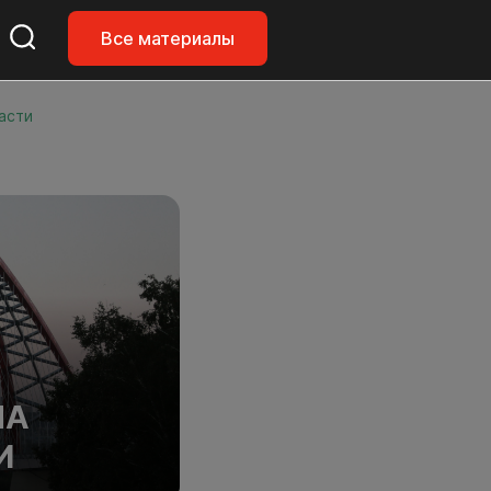
Все материалы
асти
МА
И