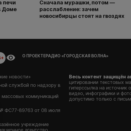
а печи
Сначала мурашки, потом —
в Доме
расслабление: зачем
новосибирцы стоят на гвоздях
О ПРОЕКТЕ
РАДИО «ГОРОДСКАЯ ВОЛНА»
6+
кие новости»
Весь контент защищён а
цитировании текстовых м
ой службой по надзору в
гиперссылка на источник 
видео, инфографики и фот
и массовых коммуникаций
допустимо только с письм
№ ФС77-89763 от 08 июля
казённое учреждение
мационное агентство