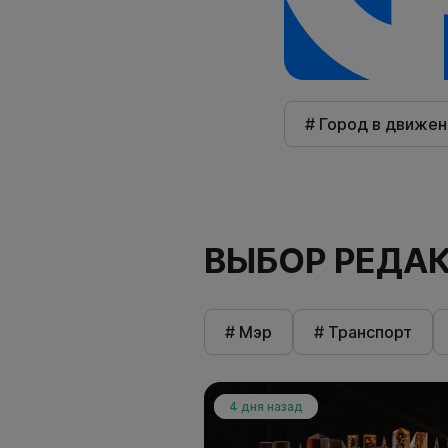
# Город в движен
ВЫБОР РЕДА
# Мэр
# Транспорт
4 дня назад