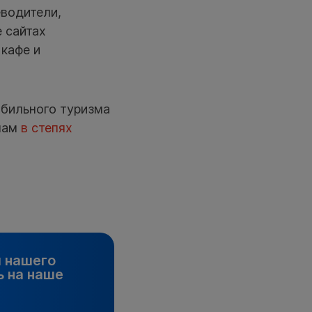
еводители,
е сайтах
 кафе и
бильного туризма
опам
в степях
и нашего
 на наше