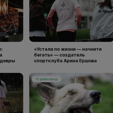
:
«Устали по жизни — начните
а
бегать» — создатель
едевры
спортклуба Арина Ершова
10 дней назад