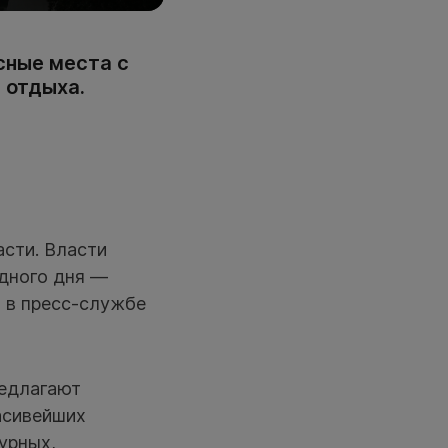
сные места с
 отдыха.
сти. Власти
дного дня —
и в пресс-службе
редлагают
асивейших
урных,