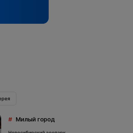
ерея
#
Милый город
Новосибирский зоопарк