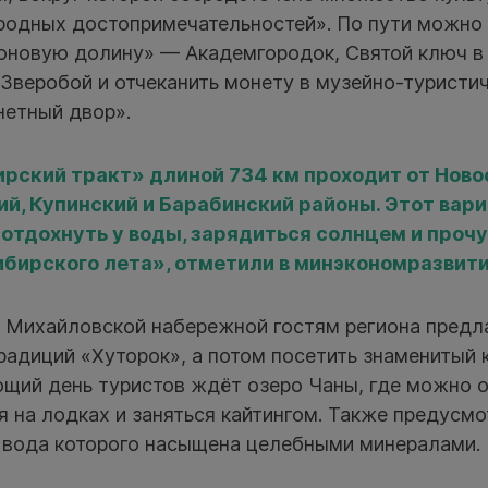
иродных достопримечательностей». По пути можно
оновую долину» — Академгородок, Святой ключ в
 Зверобой и отчеканить монету в музейно-туристи
нетный двор».
рский тракт» длиной 734 км проходит от Ново
ий, Купинский и Барабинский районы. Этот вар
т отдохнуть у воды, зарядиться солнцем и проч
ибирского лета», отметили в минэкономразвити
о Михайловской набережной гостям региона предл
радиций «Хуторок», а потом посетить знаменитый 
ющий день туристов ждёт озеро Чаны, где можно о
я на лодках и заняться кайтингом. Также предусм
, вода которого насыщена целебными минералами.