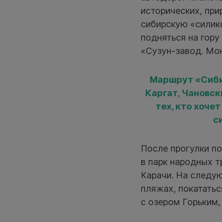
исторических, пр
сибирскую «силик
подняться на гору
«Сузун-завод. Мо
Маршрут «Сиби
Каргат, Чановск
тех, кто хоче
с
После прогулки п
в парк народных т
Карачи. На следу
пляжах, покататьс
с озером Горьким