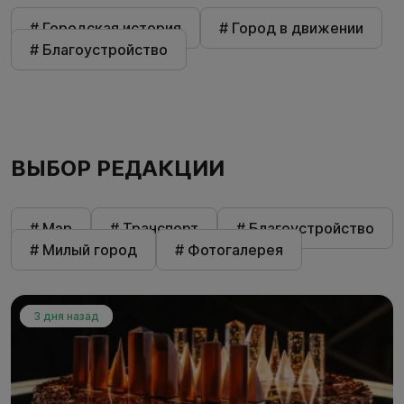
# Городская история
# Город в движении
# Благоустройство
ВЫБОР РЕДАКЦИИ
# Мэр
# Транспорт
# Благоустройство
# Милый город
# Фотогалерея
3 дня назад