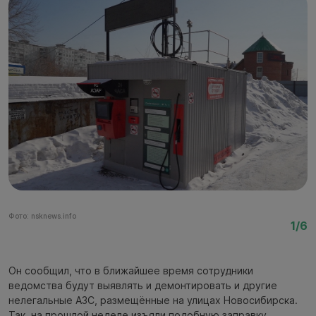
Фото: nsknews.info
Фо
1/6
Он сообщил, что в ближайшее время сотрудники
ведомства будут выявлять и демонтировать и другие
нелегальные АЗС, размещённые на улицах Новосибирска.
Так, на прошлой неделе изъяли подобную заправку