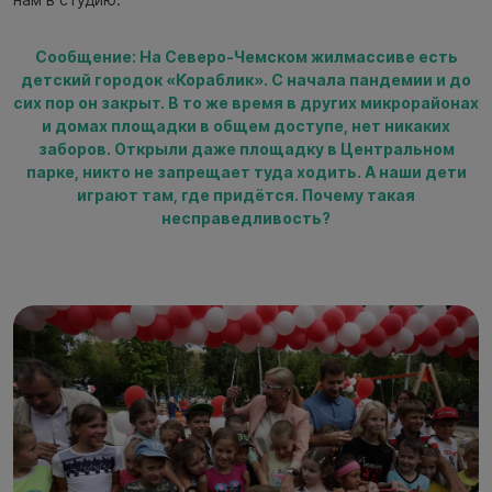
Сообщение: На Северо-Чемском жилмассиве есть
детский городок «Кораблик». С начала пандемии и до
сих пор он закрыт. В то же время в других микрорайонах
и домах площадки в общем доступе, нет никаких
заборов. Открыли даже площадку в Центральном
парке, никто не запрещает туда ходить. А наши дети
играют там, где придётся. Почему такая
несправедливость?