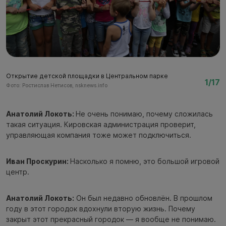
Открытие детской площадки в Центральном парке
О
1/17
Фото: Ростислав Нетисов, nsknews.info
Фо
Анатолий Локоть:
Не очень понимаю, почему сложилась
такая ситуация. Кировская администрация проверит,
управляющая компания тоже может подключиться.
Иван Проскурин:
Насколько я помню, это большой игровой
центр.
Анатолий Локоть:
Он был недавно обновлён. В прошлом
году в этот городок вдохнули вторую жизнь. Почему
закрыт этот прекрасный городок — я вообще не понимаю.