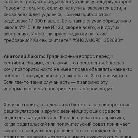
которые требуют с родителей установку рециркуляторов.
Говорят о том, что, если их не купить, заразятся дети, и
снова всех ждёт удалёнка. Причём прибор стоит
недёшево: 17 000 и выше. Есть такие случаи обращения в
школе №210, в лицее №130, скорее всего, и в других
заведениях. Имеют ли право педагоги на такие
требования? Как вы считаете? #SHOWMORE__353680#
Анатолий Локоть:
Традиционный вопрос перед 1
сентября. Видимо, есть какие-то прецеденты. Ещё раз
хочу повторить: никто не имеет права объявлять какие-то
поборы. Принуждения не должно быть. Это невозможно.
Если где-то такие случаи есть — я запомню эту
информацию, и мы проверим, что там происходит.
Хочу повторить, что деньги из бюджета на приобретение
рециркуляторов и других дезинфицирующих средств
выделены каждой школе. Конечно, у нас есть практика,
когда родительский или попечительский совет принимает
какое-то специальное решение, но это прежде всего
родители, педагоги к этому не имеют никакого отношения.